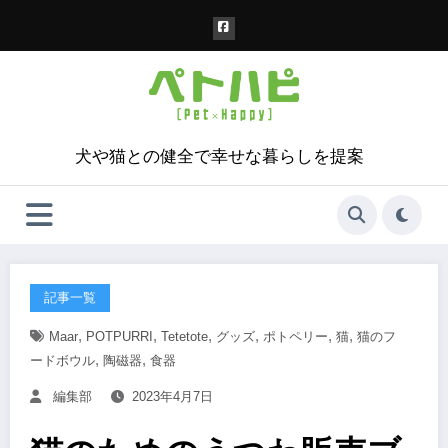
コ
ン
テ
ン
ツ
へ
ス
犬や猫との健全で幸せな暮らしを提案
キ
ッ
プ
記事一覧
,
,
,
,
,
,
Maar
POTPURRI
Tetetote
グッズ
ポトペリー
猫
猫のフ
,
,
ードボウル
陶磁器
食器
編集部
2023年4月7日