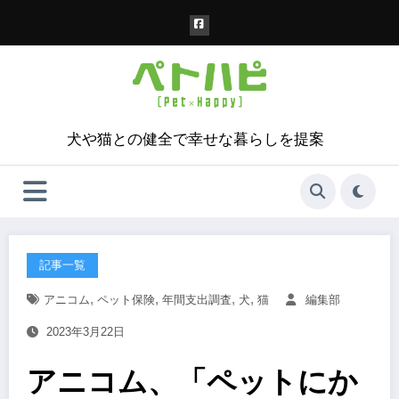
コ
ン
テ
ン
ツ
へ
ス
犬や猫との健全で幸せな暮らしを提案
キ
ッ
プ
記事一覧
,
,
,
,
アニコム
ペット保険
年間支出調査
犬
猫
編集部
2023年3月22日
アニコム、「ペットにか