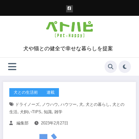
コ
ン
テ
ン
ツ
へ
ス
犬や猫との健全で幸せな暮らしを提案
キ
ッ
プ
犬との生活術
連載
,
,
,
,
,
ドライノーズ
ノウハウ
ハウツー
犬
犬との暮らし
犬との
,
,
,
生活
犬飼いTIPS
知識
雑学
編集部
2023年2月27日