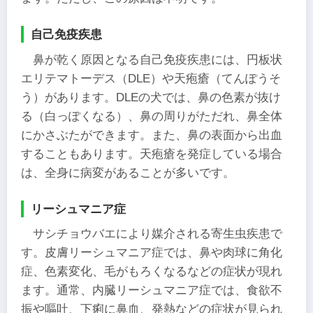
自己免疫疾患
鼻が乾く原因となる自己免疫疾患には、円板状
エリテマトーデス（DLE）や天疱瘡（てんぽうそ
う）があります。DLEの犬では、鼻の色素が抜け
る（白っぽくなる）、鼻の周りがただれ、鼻全体
にかさぶたができます。また、鼻の表面から出血
することもあります。天疱瘡を発症している場合
は、全身に病変があることが多いです。
リーシュマニア症
サシチョウバエにより媒介される寄生虫疾患で
す。皮膚リーシュマニア症では、鼻や肉球に角化
症、色素変化、毛がもろくなるなどの症状が現れ
ます。通常、内臓リーシュマニア症では、食欲不
振や嘔吐、下痢に鼻血、発熱などの症状が見られ