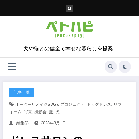
コ
ン
テ
ン
ツ
へ
ス
犬や猫との健全で幸せな暮らしを提案
キ
ッ
プ
記事一覧
,
,
オーダーリメイクSDGｓプロジェクト
ドッグドレス
リフ
,
,
,
,
ォーム
写真
撮影会
服
犬
編集部
2023年3月1日