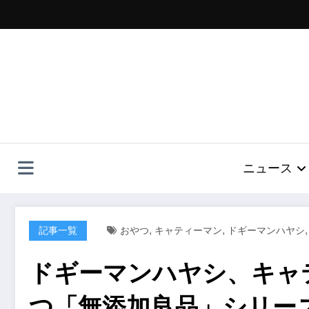
コ
ン
テ
ン
ツ
へ
ス
キ
ッ
プ
ニュース
,
,
記事一覧
おやつ
キャティーマン
ドギーマンハヤシ
ドギーマンハヤシ、キャ
つ「無添加良品」シリーズ