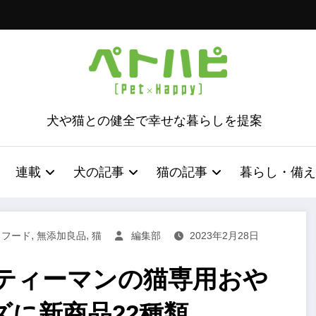
犬や猫との健全で幸せな暮らしを提案
連載
犬の記事
猫の記事
暮らし・備え
,
,
,
フード
無添加良品
猫
編集部
2023年2月28日
ティーマンの猫専用おや
に新商品22種類