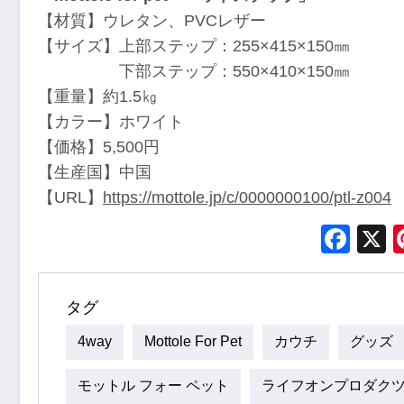
【材質】ウレタン、PVCレザー
【サイズ】上部ステップ：255×415×150㎜
下部ステップ：550×410×150㎜
【重量】約1.5㎏
【カラー】ホワイト
【価格】5,500円
【生産国】中国
【URL】
https://mottole.jp/c/0000000100/ptl-z004
Fac
タグ
4way
Mottole For Pet
カウチ
グッズ
モットル フォー ペット
ライフオンプロダク