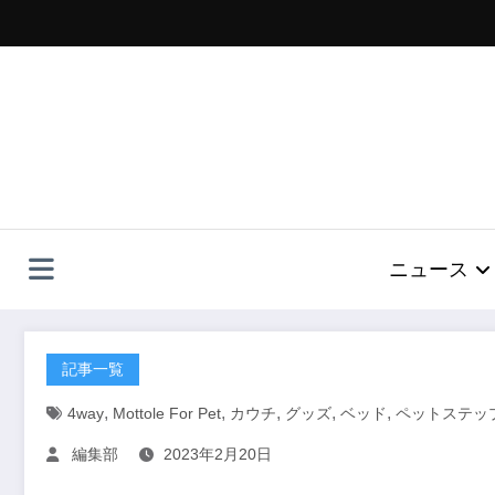
コ
ン
テ
ン
ツ
へ
ス
キ
ッ
プ
ニュース
記事一覧
,
,
,
,
,
4way
Mottole For Pet
カウチ
グッズ
ベッド
ペットステッ
編集部
2023年2月20日