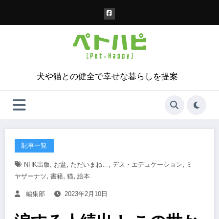
コ
ン
テ
ン
ツ
へ
ス
犬や猫との健全で幸せな暮らしを提案
キ
ッ
プ
記事一覧
,
,
,
,
NHK出版
お盆
ただいまねこ
デス・エデュケーション
ミ
,
,
,
ヤザーナツ
書籍
猫
絵本
編集部
2023年2月10日