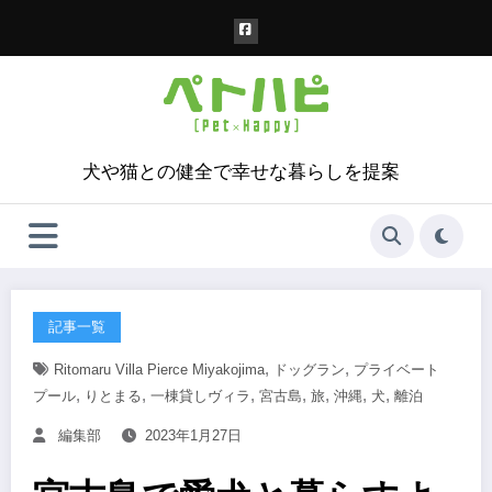
コ
ン
テ
ン
ツ
へ
ス
犬や猫との健全で幸せな暮らしを提案
キ
ッ
プ
記事一覧
,
,
Ritomaru Villa Pierce Miyakojima
ドッグラン
プライベート
,
,
,
,
,
,
,
プール
りとまる
一棟貸しヴィラ
宮古島
旅
沖縄
犬
離泊
編集部
2023年1月27日