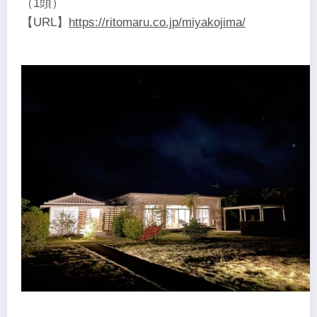
（1頭）
【URL】
https://ritomaru.co.jp/miyakojima/