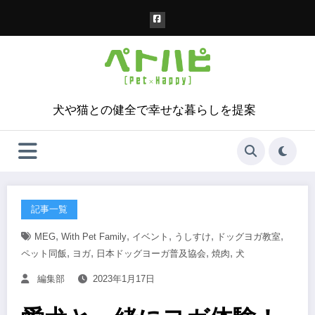
コ
ン
テ
ン
ツ
へ
ス
犬や猫との健全で幸せな暮らしを提案
キ
ッ
プ
記事一覧
,
,
,
,
,
MEG
With Pet Family
イベント
うしすけ
ドッグヨガ教室
,
,
,
,
ペット同飯
ヨガ
日本ドッグヨーガ普及協会
焼肉
犬
編集部
2023年1月17日