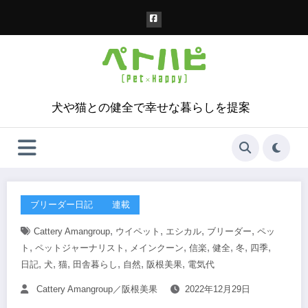
コ
ン
テ
ン
ツ
へ
ス
犬や猫との健全で幸せな暮らしを提案
キ
ッ
プ
ブリーダー日記
連載
,
,
,
,
Cattery Amangroup
ウイペット
エシカル
ブリーダー
ペッ
,
,
,
,
,
,
,
ト
ペットジャーナリスト
メインクーン
信楽
健全
冬
四季
,
,
,
,
,
,
日記
犬
猫
田舎暮らし
自然
阪根美果
電気代
Cattery Amangroup／阪根美果
2022年12月29日