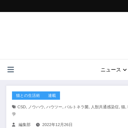
コ
ン
テ
ン
ツ
へ
ス
キ
ッ
プ
ニュース
猫との生活術
連載
,
,
,
,
,
,
CSD
ノウハウ
ハウツー
バルトネラ菌
人獣共通感染症
猫
学
編集部
2022年12月26日