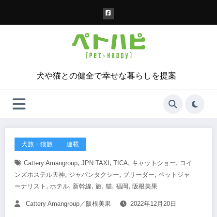
コ
ン
テ
ン
ツ
へ
ス
犬や猫との健全で幸せな暮らしを提案
キ
ッ
プ
犬旅・猫旅
連載
,
,
,
,
Cattery Amangroup
JPN TAXI
TICA
キャットショー
コイ
,
,
,
ンズホステル天神
ジャパンタクシー
ブリーダー
ペットジャ
,
,
,
,
,
,
ーナリスト
ホテル
新幹線
旅
猫
福岡
阪根美果
Cattery Amangroup／阪根美果
2022年12月20日