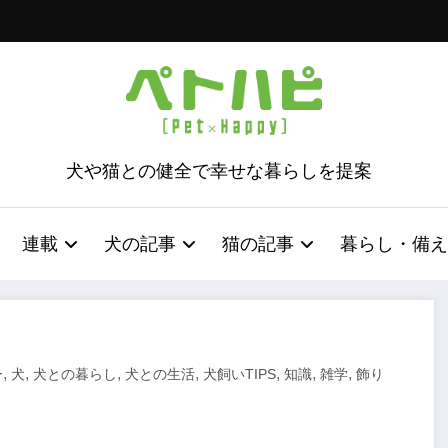
犬や猫との健全で幸せな暮らしを提案
連載
犬の記事
猫の記事
暮らし・備え
,
,
,
,
,
,
,
ー
犬
犬との暮らし
犬との生活
犬飼いTIPS
知識
雑学
飾り