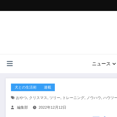
コ
ン
テ
ン
ツ
へ
ス
キ
ッ
プ
ニュース
犬との生活術
連載
,
,
,
,
,
おやつ
クリスマス
ツリー
トレーニング
ノウハウ
ハウツ
編集部
2022年12月12日