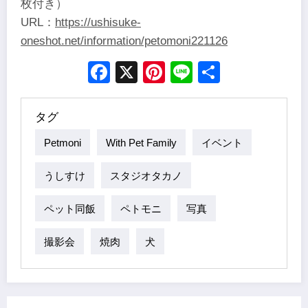
枚付き）
URL：
https://ushisuke-
oneshot.net/information/petomoni221126
Facebook
X
Pinterest
Line
Share
タグ
Petmoni
With Pet Family
イベント
うしすけ
スタジオタカノ
ペット同飯
ペトモニ
写真
撮影会
焼肉
犬