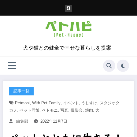
コ
ン
テ
ン
ツ
へ
ス
犬や猫との健全で幸せな暮らしを提案
キ
ッ
プ
記事一覧
,
,
,
,
Petmoni
With Pet Family
イベント
うしすけ
スタジオタ
,
,
,
,
,
,
カノ
ペット同飯
ペトモニ
写真
撮影会
焼肉
犬
編集部
2022年11月7日