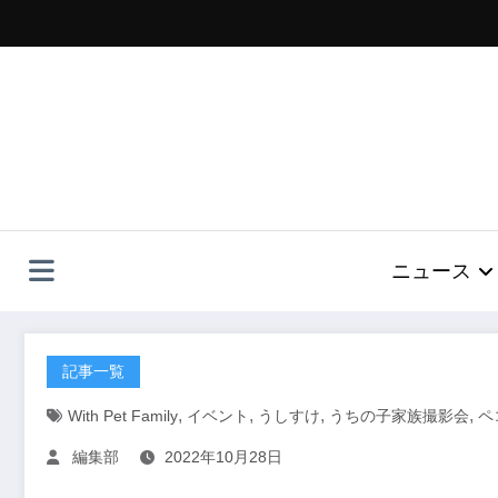
コ
ン
テ
ン
ツ
へ
ス
キ
ッ
プ
ニュース
記事一覧
,
,
,
,
With Pet Family
イベント
うしすけ
うちの子家族撮影会
ペ
編集部
2022年10月28日