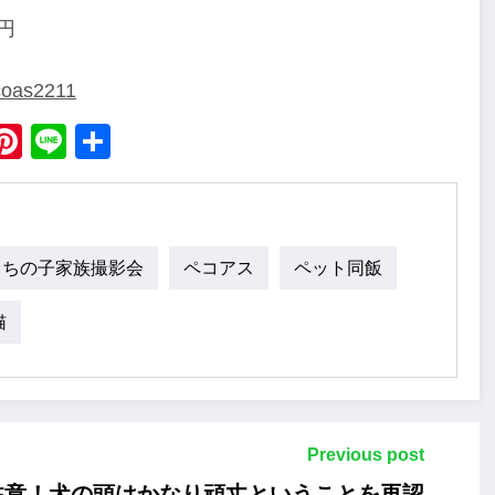
円
ecoas2211
ebook
X
Pinterest
Line
Share
うちの子家族撮影会
ペコアス
ペット同飯
猫
Previous post
注意！犬の頭はかなり頑丈ということを再認