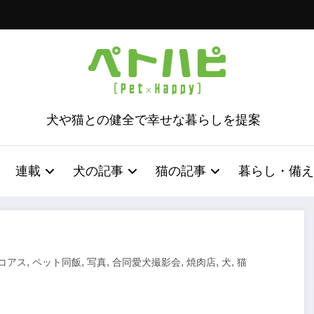
犬や猫との健全で幸せな暮らしを提案
連載
犬の記事
猫の記事
暮らし・備え
,
,
,
,
,
,
コアス
ペット同飯
写真
合同愛犬撮影会
焼肉店
犬
猫