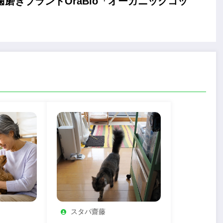
磨きブランドOraBio「オーガニックコッ
スタパ齋藤