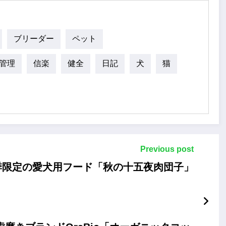
ブリーダー
ペット
管理
信楽
健全
日記
犬
猫
Previous post
季限定の愛犬用フード「秋の十五夜肉団子」