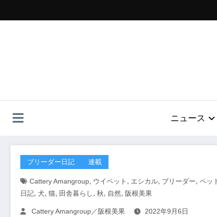
コ
ン
テ
ン
ツ
へ
ス
キ
ッ
プ
ニュース
ブリーダー日記
連載
,
,
,
,
Cattery Amangroup
ウイペット
エシカル
ブリーダー
ペッ
,
,
,
,
,
,
日記
犬
猫
田舎暮らし
秋
自然
阪根美果
Cattery Amangroup／阪根美果
2022年9月6日