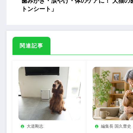
歯みがき・涙やけ・体のケアに！ 犬猫の歯
トンシート」
関連記事
大道剛志
編集長 国久豊史