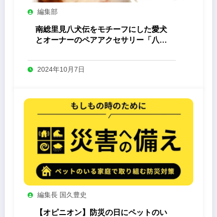
編集部
南総里見八犬伝をモチーフにした愛犬
とオーナーのペアアクセサリー「八心
-Yashin- 」
2024年10月7日
編集長 国久豊史
【オピニオン】防災の日にペットのい