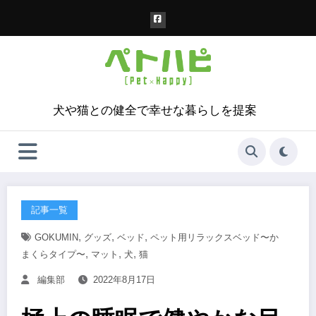
コ
ン
テ
ン
ツ
へ
ス
犬や猫との健全で幸せな暮らしを提案
キ
ッ
プ
記事一覧
,
,
,
GOKUMIN
グッズ
ベッド
ペット用リラックスベッド〜か
,
,
,
まくらタイプ〜
マット
犬
猫
編集部
2022年8月17日