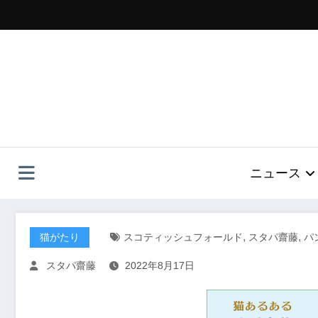
コ
ン
テ
ン
ツ
へ
ス
キ
ッ
プ
ニュース
,
,
猫がたり
スコティッシュフォールド
スタパ齋藤
パ
スタパ齋藤
2022年8月17日