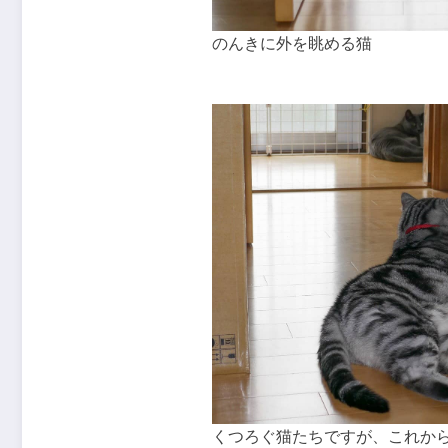
のんきに外を眺める猫
くつろぐ猫たちですが、これか