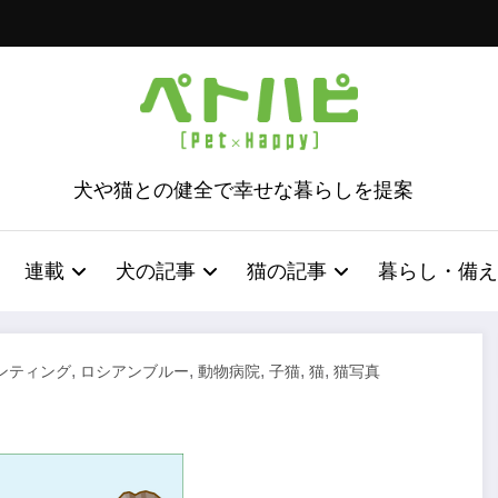
犬や猫との健全で幸せな暮らしを提案
連載
犬の記事
猫の記事
暮らし・備え
,
,
,
,
,
ンティング
ロシアンブルー
動物病院
子猫
猫
猫写真