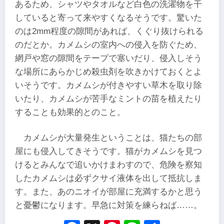
あるため、シャツやタオルなど白色の洗濯物を干
していると寄って来やすくなるそうです。驚いた
のは2mm程度の隙間があれば、くぐり抜けられる
のだとか。カメムシの室内への侵入を防ぐため、
網戸や窓の隙間をテープで塞いだり、侵入しそう
な場所にあらかじめ殺虫剤を吹きかけておくとよ
いそうです。カメムシが付きやすい草木を取り除
いたり、カメムシが苦手なミントの苗を植えたり
することも効果的とのこと。
カメムシが大量発生ということは、猫たちの部
屋にも侵入してきそうです。猫がカメムシを見つ
けるとみんなで追いかけまわすので、危険を察知
したカメムシは必ずクサイ液体を出して抵抗しま
す。また、あのニオイが部屋に充満するかと思う
と憂鬱になります。早急に対策を練らねば……。