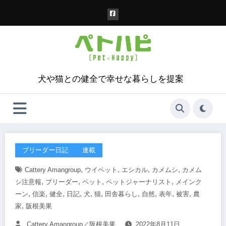
コ
ン
テ
ン
ツ
へ
ス
犬や猫との健全で幸せな暮らしを提案
キ
ッ
プ
ブリーダー日記
連載
,
,
,
,
Cattery Amangroup
ウイペット
エシカル
カメムシ
カメム
,
,
,
,
シ注意報
ブリーダー
ペット
ペットジャーナリスト
メインク
,
,
,
,
,
,
,
,
,
,
ーン
信楽
健全
日記
犬
猫
田舎暮らし
自然
表年
被害
農
,
家
阪根美果
Cattery Amangroup／阪根美果
2022年8月11日