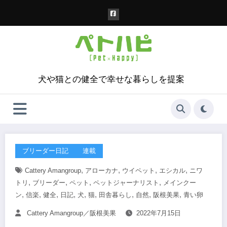
コ
ン
テ
ン
ツ
へ
ス
犬や猫との健全で幸せな暮らしを提案
キ
ッ
プ
ブリーダー日記
連載
,
,
,
,
Cattery Amangroup
アローカナ
ウイペット
エシカル
ニワ
,
,
,
,
トリ
ブリーダー
ペット
ペットジャーナリスト
メインクー
,
,
,
,
,
,
,
,
,
ン
信楽
健全
日記
犬
猫
田舎暮らし
自然
阪根美果
青い卵
Cattery Amangroup／阪根美果
2022年7月15日