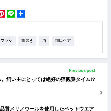
book
Pinterest
Line
Share
歯ブラシ
歯磨き
猫
猫口ケア
Previous post
。飼い主にとっては絶好の猫観察タイム!?
高品質メリノウールを使用したペットウエア