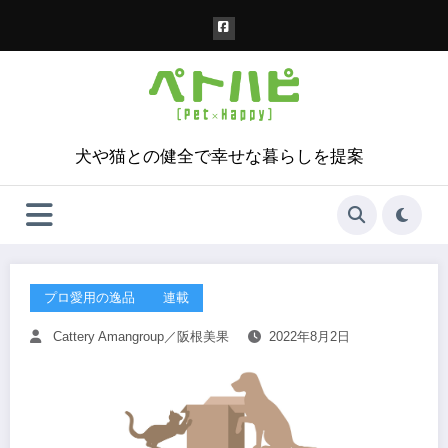
コ
ン
テ
ン
ツ
へ
ス
犬や猫との健全で幸せな暮らしを提案
キ
ッ
プ
プロ愛用の逸品
連載
Cattery Amangroup／阪根美果
2022年8月2日