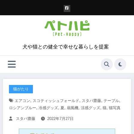
コ
ン
テ
ン
ツ
へ
ス
犬や猫との健全で幸せな暮らしを提案
キ
ッ
プ
猫がたり
,
,
,
,
エアコン
スコティッシュフォールド
スタパ齋藤
テーブル
,
,
,
,
,
,
ロシアンブルー
冷感グッズ
夏
扇風機
涼感グッズ
猫
猫写真
スタパ齋藤
2022年7月27日