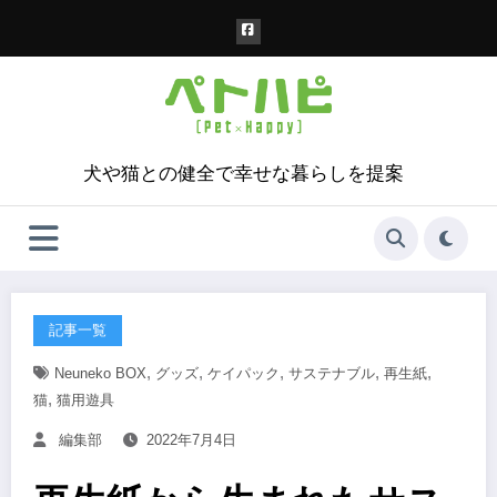
コ
ン
テ
ン
ツ
へ
ス
犬や猫との健全で幸せな暮らしを提案
キ
ッ
プ
記事一覧
,
,
,
,
,
Neuneko BOX
グッズ
ケイパック
サステナブル
再生紙
,
猫
猫用遊具
編集部
2022年7月4日