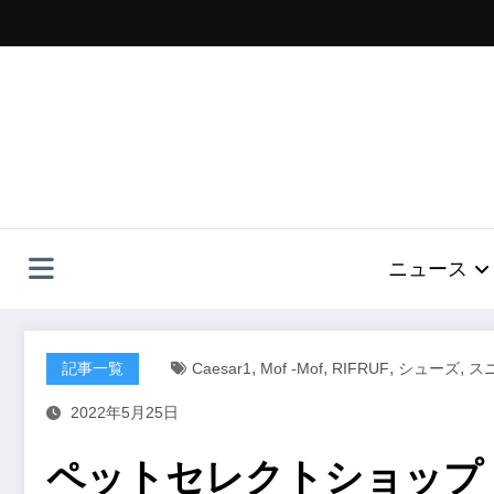
コ
ン
テ
ン
ツ
へ
ス
キ
ッ
プ
ニュース
,
,
,
,
記事一覧
Caesar1
Mof -mof
RIFRUF
シューズ
ス
2022年5月25日
ペットセレクトショップ・m