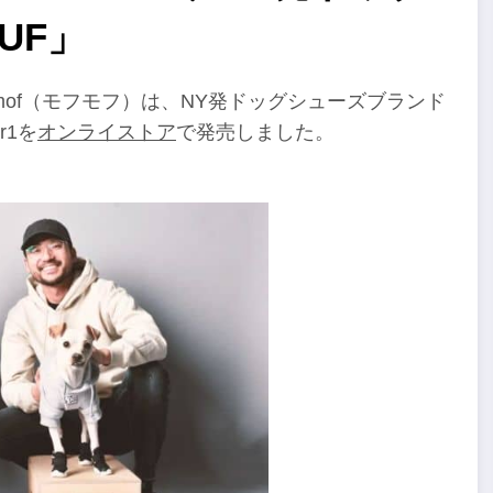
UF」
mof（モフモフ）は、NY発ドッグシューズブランド
r1を
オンライストア
で発売しました。