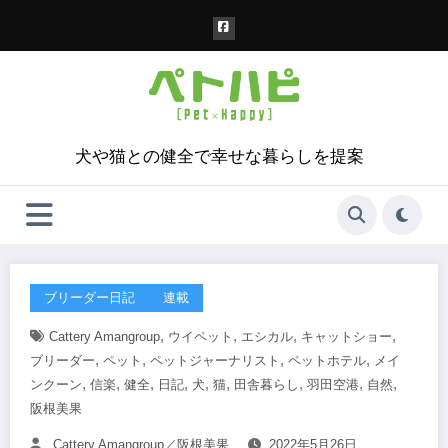
コ
ン
テ
ン
ツ
へ
ス
犬や猫との健全で幸せな暮らしを提案
キ
ッ
プ
ブリーダー日記
連載
,
,
,
,
Cattery Amangroup
ウイペット
エシカル
キャットショー
,
,
,
,
ブリーダー
ペット
ペットジャーナリスト
ペットホテル
メイ
,
,
,
,
,
,
,
,
,
ンクーン
信楽
健全
日記
犬
猫
田舎暮らし
羽田空港
自然
阪根美果
Cattery Amangroup／阪根美果
2022年5月26日