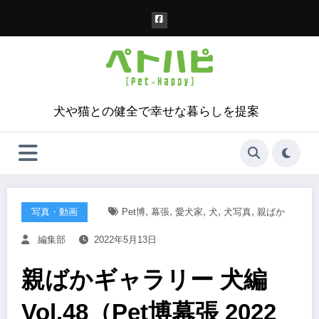
コ
ン
テ
ン
ツ
へ
ス
犬や猫との健全で幸せな暮らしを提案
キ
ッ
プ
,
,
,
,
,
写真・動画
Pet博
幕張
愛犬家
犬
犬写真
親ばか
編集部
2022年5月13日
親ばかギャラリー 犬編
Vol.48（Pet博幕張 2022