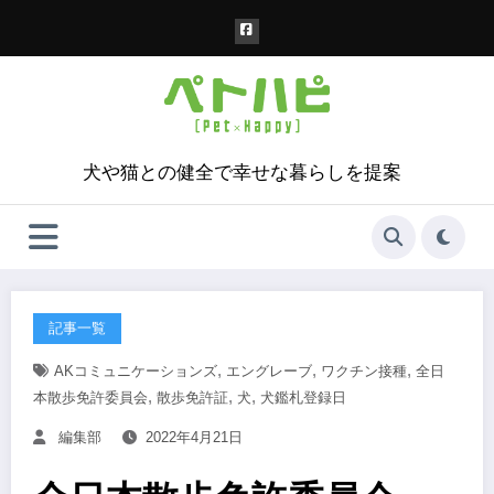
コ
ン
テ
ン
ツ
へ
ス
犬や猫との健全で幸せな暮らしを提案
キ
ッ
プ
記事一覧
,
,
,
AKコミュニケーションズ
エングレーブ
ワクチン接種
全日
,
,
,
本散歩免許委員会
散歩免許証
犬
犬鑑札登録日
編集部
2022年4月21日