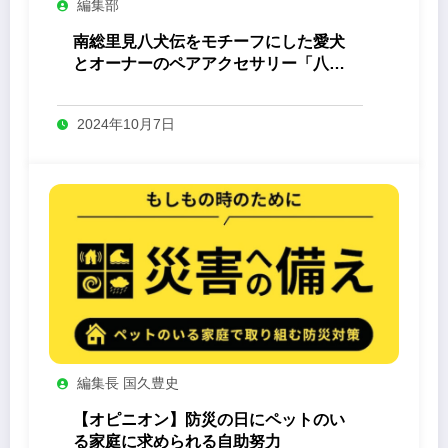
編集部
南総里見八犬伝をモチーフにした愛犬
とオーナーのペアアクセサリー「八心
-Yashin- 」
2024年10月7日
編集長 国久豊史
【オピニオン】防災の日にペットのい
る家庭に求められる自助努力