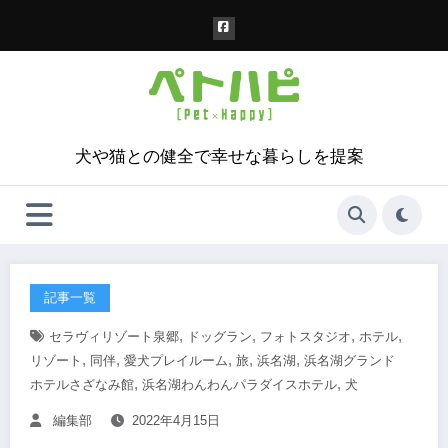
コ
ン
テ
ン
ツ
へ
ス
犬や猫との健全で幸せな暮らしを提案
キ
ッ
プ
記事一覧
,
,
,
,
セラヴィリゾート泉郷
ドッグラン
フォトスタジオ
ホテル
,
,
,
,
,
リゾート
同伴
愛犬プレイルーム
旅
浜名湖
浜名湖グランド
,
,
ホテルさざなみ館
浜名湖わんわんパラダイスホテル
犬
編集部
2022年4月15日