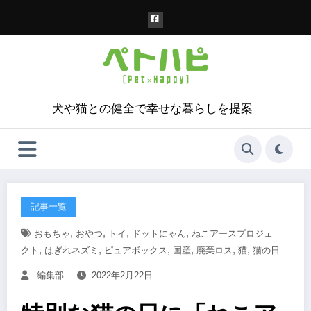
コ
ン
テ
ン
ツ
へ
ス
犬や猫との健全で幸せな暮らしを提案
キ
ッ
プ
記事一覧
,
,
,
,
おもちゃ
おやつ
トイ
ドットにゃん
ねこアースプロジェ
,
,
,
,
,
,
クト
はぎれネズミ
ピュアボックス
国産
廃棄ロス
猫
猫の日
編集部
2022年2月22日