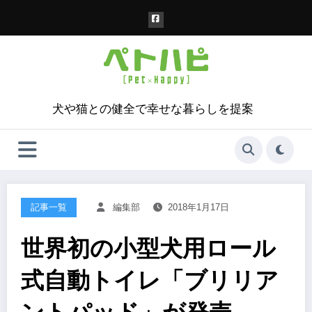
コ
ン
テ
ン
ツ
へ
ス
犬や猫との健全で幸せな暮らしを提案
キ
ッ
プ
記事一覧
編集部
2018年1月17日
世界初の小型犬用ロール
式自動トイレ「ブリリア