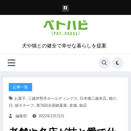
コ
ン
テ
ン
ツ
へ
ス
犬や猫との健全で幸せな暮らしを提案
キ
ッ
プ
記事一覧
,
,
,
お菓子
三越伊勢丹ホールディングス
日本橋三越本店
猫の
,
,
,
,
日
猫モチーフ
第76回全国銘菓展
老舗
銘店
編集部
2022年2月21日