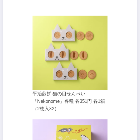
平治煎餅 猫の目せんべい
「Nekonome」各種 各351円 各1箱
（2枚入×2）