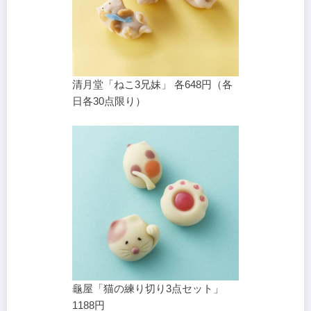
清月堂「ねこ3兄妹」 各648円（各
日各30点限り）
龜屋「猫の練り切り3点セット」
1188円