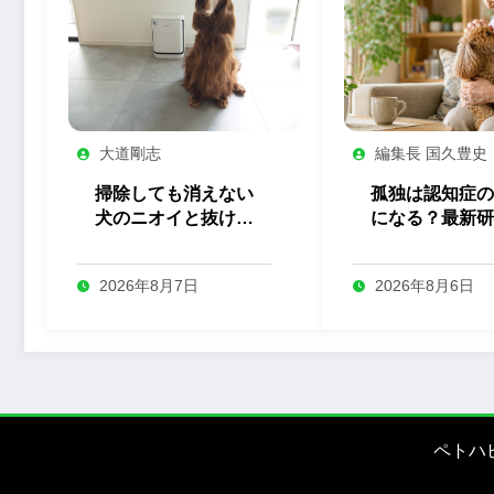
大道剛志
編集長 国久豊史
掃除しても消えない
孤独は認知症の
犬のニオイと抜け
になる？最新研
毛。プロの犬舎で見
ら考える、ペッ
た「空気管理」の答
支える「つなが
2026年8月7日
2026年8月6日
え
の力
ペトハ