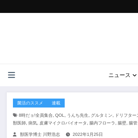
コ
ン
テ
ン
ツ
へ
ス
キ
ッ
プ
ニュース
菌活のススメ
連載
,
,
,
,
8時だョ!全員集合
QOL
うんち先生
グルタミン
ドリフター
,
,
,
,
,
獣医師
病気
皮膚マイクロバイオータ
腸内フローラ
腸壁
腸管
獣医学博士 川野浩志
2022年1月25日