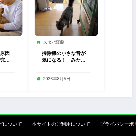
スタパ齋藤
原因
掃除機の小さな音が
究か
気になる！ みたま
トが
ちゃんの終わらない
り」
調査
2026年8月5日
ピについて
本サイトのご利用について
プライバシーポ