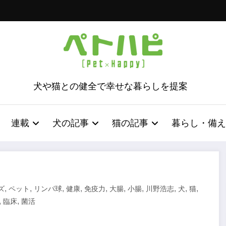
犬や猫との健全で幸せな暮らしを提案
連載
犬の記事
猫の記事
暮らし・備え
,
,
,
,
,
,
,
,
,
,
ズ
ペット
リンパ球
健康
免疫力
大腸
小腸
川野浩志
犬
猫
,
,
臨床
菌活