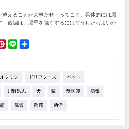
を整えることが大事だぜ」ってこと。具体的には腸
す。後編は、腸壁を強くするにはどうしたらよいか
ebook
X
Pinterest
Line
Share
ルタミン
ドリフターズ
ペット
川野浩志
犬
猫
獣医師
病気
壁
腸管
臨床
菌活