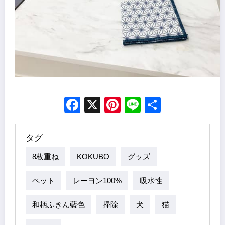
Facebook
X
Pinterest
Line
Share
タグ
8枚重ね
KOKUBO
グッズ
ペット
レーヨン100%
吸水性
和柄ふきん藍色
掃除
犬
猫