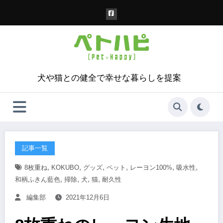
コ
ン
テ
ン
ツ
へ
ス
犬や猫との健全で幸せな暮らしを提案
キ
ッ
プ
記事一覧
,
,
,
,
,
,
8枚重ね
KOKUBO
グッズ
ペット
レーヨン100%
吸水性
,
,
,
,
和柄ふきん藍色
掃除
犬
猫
耐久性
編集部
2021年12月6日