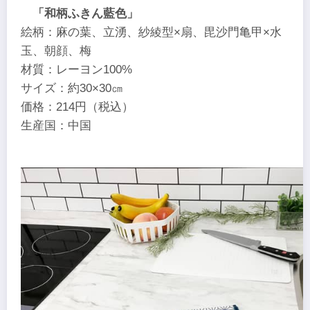
「和柄ふきん藍色」
絵柄：麻の葉、立湧、紗綾型×扇、毘沙門亀甲×水
玉、朝顔、梅
材質：レーヨン100%
サイズ：約30×30㎝
価格：214円（税込）
生産国：中国