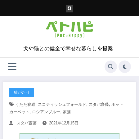
コ
ン
テ
ン
ツ
へ
ス
犬や猫との健全で幸せな暮らしを提案
キ
ッ
プ
猫がたり
,
,
,
うたた寝猫
スコティッシュフォールド
スタパ齋藤
ホット
,
,
カーペット
ロシアンブルー
家猫
スタパ齋藤
2021年12月15日