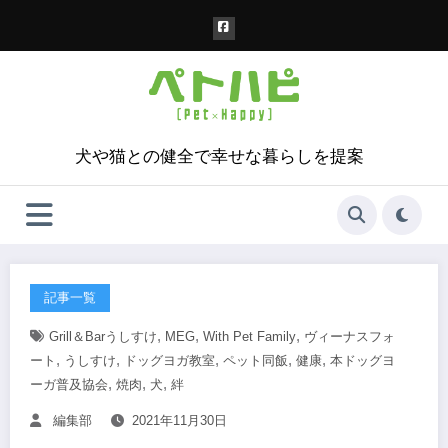
コ
ン
テ
ン
ツ
へ
ス
犬や猫との健全で幸せな暮らしを提案
キ
ッ
プ
記事一覧
,
,
,
Grill＆Barうしすけ
MEG
With Pet Family
ヴィーナスフォ
,
,
,
,
,
ート
うしすけ
ドッグヨガ教室
ペット同飯
健康
本ドッグヨ
,
,
,
ーガ普及協会
焼肉
犬
絆
編集部
2021年11月30日