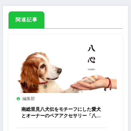
関連記事
編集部
南総里見八犬伝をモチーフにした愛犬
とオーナーのペアアクセサリー「八心
-Yashin- 」