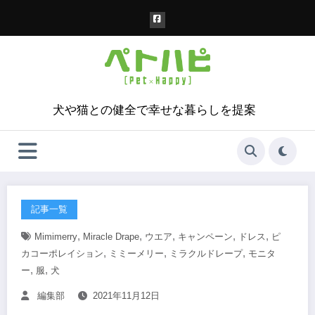
コ
ン
テ
ン
ツ
へ
ス
犬や猫との健全で幸せな暮らしを提案
キ
ッ
プ
記事一覧
,
,
,
,
,
Mimimerry
Miracle Drape
ウエア
キャンペーン
ドレス
ピ
,
,
,
カコーポレイション
ミミーメリー
ミラクルドレープ
モニタ
,
,
ー
服
犬
編集部
2021年11月12日