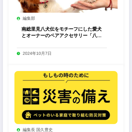
編集部
南総里見八犬伝をモチーフにした愛犬
とオーナーのペアアクセサリー「八心
-Yashin- 」
2024年10月7日
編集長 国久豊史