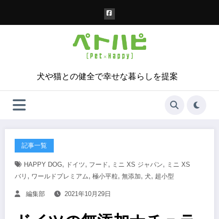
コ
ン
テ
ン
ツ
へ
ス
犬や猫との健全で幸せな暮らしを提案
キ
ッ
プ
記事一覧
,
,
,
,
HAPPY DOG
ドイツ
フード
ミニ XS ジャパン
ミニ XS
,
,
,
,
,
バリ
ワールドプレミアム
極小平粒
無添加
犬
超小型
編集部
2021年10月29日