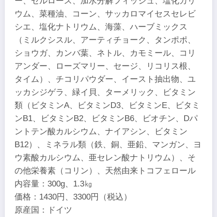
ー、セルロース、加水分解フィッシュ、塩化カリ
ウム、菜種油、コーン、サッカロマイセスセレビ
シエ、塩化ナトリウム、海藻、ハーブミックス
（ミルクシスル、アーティチョーク、タンポポ、
ショウガ、カンバ葉、ネトル、カモミール、コリ
アンダー、ローズマリー、セージ、リコリス根、
タイム）、チコリパウダー、イースト抽出物、ユ
ッカシジゲラ、緑イ貝、ターメリック、ビタミン
類（ビタミンA、ビタミンD3、ビタミンE、ビタミ
ンB1、ビタミンB2、ビタミンB6、ビオチン、Dパ
ントテン酸カルシウム、ナイアシン、ビタミン
B12）、ミネラル類（鉄、銅、亜鉛、マンガン、ヨ
ウ素酸カルシウム、亜セレン酸ナトリウム）、そ
の他栄養素（コリン）、天然由来トコフェロール
内容量：300g、1.3㎏
価格：1430円、3300円（税込）
原産国：ドイツ