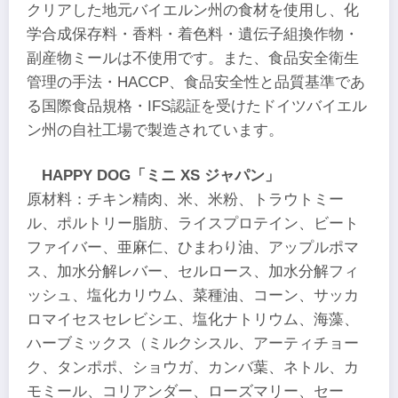
クリアした地元バイエルン州の食材を使用し、化
学合成保存料・香料・着色料・遺伝子組換作物・
副産物ミールは不使用です。また、食品安全衛生
管理の手法・HACCP、食品安全性と品質基準であ
る国際食品規格・IFS認証を受けたドイツバイエル
ン州の自社工場で製造されています。
HAPPY DOG「ミニ XS ジャパン」
原材料：チキン精肉、米、米粉、トラウトミー
ル、ポルトリー脂肪、ライスプロテイン、ビート
ファイバー、亜麻仁、ひまわり油、アップルポマ
ス、加水分解レバー、セルロース、加水分解フィ
ッシュ、塩化カリウム、菜種油、コーン、サッカ
ロマイセスセレビシエ、塩化ナトリウム、海藻、
ハーブミックス（ミルクシスル、アーティチョー
ク、タンポポ、ショウガ、カンバ葉、ネトル、カ
モミール、コリアンダー、ローズマリー、セー