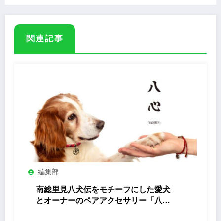
関連記事
編集部
南総里見八犬伝をモチーフにした愛犬
とオーナーのペアアクセサリー「八心
-Yashin- 」