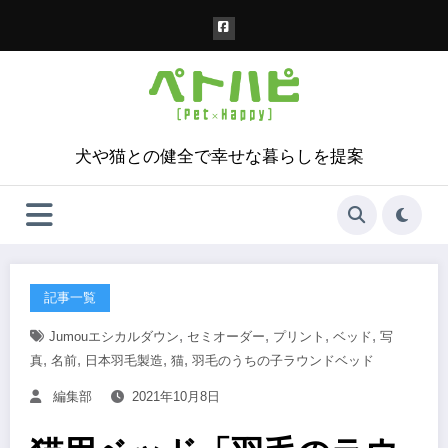
コ
ン
テ
ン
ツ
へ
ス
犬や猫との健全で幸せな暮らしを提案
キ
ッ
プ
記事一覧
,
,
,
,
Jumouエシカルダウン
セミオーダー
プリント
ベッド
写
,
,
,
,
真
名前
日本羽毛製造
猫
羽毛のうちの子ラウンドベッド
編集部
2021年10月8日