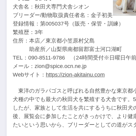
犬舎名：秋田犬専門犬舎シオン
ブリーダー/動物取扱責任者名：金子初美
登録情報：第005037号（販売・保管・訓練）
繁殖歴：3年
住所：本店／東京都小笠原村父島
助産所／山梨県南都留郡富士河口湖町
TEL：090-8511-9786 （24時間受付※日曜日
メール：
zion@spice.ocn.ne.jp
Webサイト：
https://zion-akitainu.com
東洋のガラパゴスと呼ばれる自然豊かな東京都
犬種の中でも最大の秋田犬を繁殖する犬舎です。
したが、家族として生活を共にするうちに秋田犬
後、展覧会に参加したことがきっかけで、より健
たいという思いから、ブリーダーとしての道がス