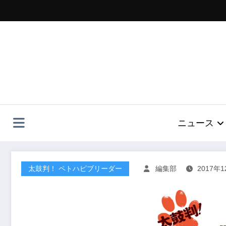
コ
ン
テ
ン
ツ
へ
ス
キ
ッ
プ
ニュース
太鼓判！ ペトハピブリーダー
編集部
2017年