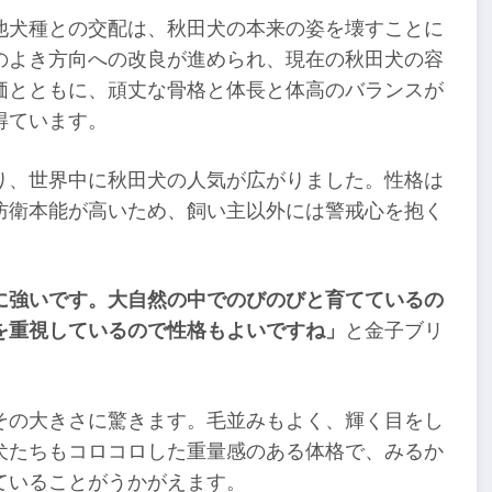
他犬種との交配は、秋田犬の本来の姿を壊すことに
のよき方向への改良が進められ、現在の秋田犬の容
価とともに、頑丈な骨格と体長と体高のバランスが
得ています。
り、世界中に秋田犬の人気が広がりました。性格は
防衛本能が高いため、飼い主以外には警戒心を抱く
に強いです。大自然の中でのびのびと育てているの
を重視しているので性格もよいですね」
と金子ブリ
その大きさに驚きます。毛並みもよく、輝く目をし
犬たちもコロコロした重量感のある体格で、みるか
ていることがうかがえます。