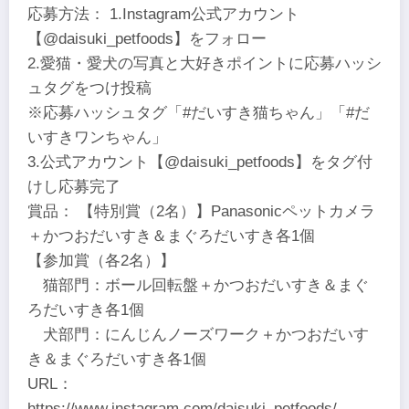
応募方法： 1.Instagram公式アカウント
【@daisuki_petfoods】をフォロー
2.愛猫・愛犬の写真と大好きポイントに応募ハッシ
ュタグをつけ投稿
※応募ハッシュタグ「#だいすき猫ちゃん」「#だ
いすきワンちゃん」
3.公式アカウント【@daisuki_petfoods】をタグ付
けし応募完了
賞品： 【特別賞（2名）】Panasonicペットカメラ
＋かつおだいすき＆まぐろだいすき各1個
【参加賞（各2名）】
猫部門：ボール回転盤＋かつおだいすき＆まぐ
ろだいすき各1個
犬部門：にんじんノーズワーク＋かつおだいす
き＆まぐろだいすき各1個
URL：
https://www.instagram.com/daisuki_petfoods/