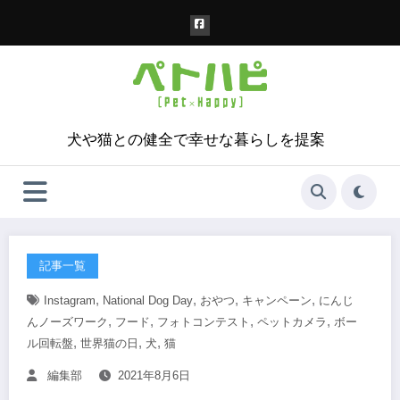
コ
ン
テ
ン
ツ
へ
ス
犬や猫との健全で幸せな暮らしを提案
キ
ッ
プ
記事一覧
,
,
,
,
Instagram
National Dog Day
おやつ
キャンペーン
にんじ
,
,
,
,
んノーズワーク
フード
フォトコンテスト
ペットカメラ
ボー
,
,
,
ル回転盤
世界猫の日
犬
猫
編集部
2021年8月6日