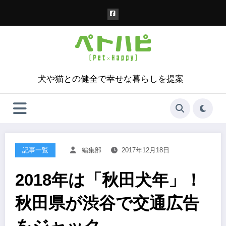
コ
ン
テ
ン
ツ
へ
ス
犬や猫との健全で幸せな暮らしを提案
キ
ッ
プ
記事一覧
編集部
2017年12月18日
2018年は「秋田犬年」！
秋田県が渋谷で交通広告