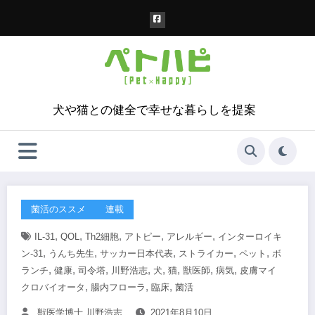
コ
ン
テ
ン
ツ
へ
ス
犬や猫との健全で幸せな暮らしを提案
キ
ッ
プ
菌活のススメ
連載
,
,
,
,
,
IL-31
QOL
Th2細胞
アトピー
アレルギー
インターロイキ
,
,
,
,
,
ン-31
うんち先生
サッカー日本代表
ストライカー
ペット
ボ
,
,
,
,
,
,
,
,
ランチ
健康
司令塔
川野浩志
犬
猫
獣医師
病気
皮膚マイ
,
,
,
クロバイオータ
腸内フローラ
臨床
菌活
獣医学博士 川野浩志
2021年8月10日