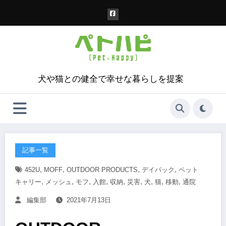
コ
ン
テ
ン
ツ
へ
ス
犬や猫との健全で幸せな暮らしを提案
キ
ッ
プ
記事一覧
,
,
,
,
452U
MOFF
OUTDOOR PRODUCTS
デイパック
ペット
,
,
,
,
,
,
,
,
,
キャリー
メッシュ
モフ
入館
収納
災害
犬
猫
移動
通院
編集部
2021年7月13日