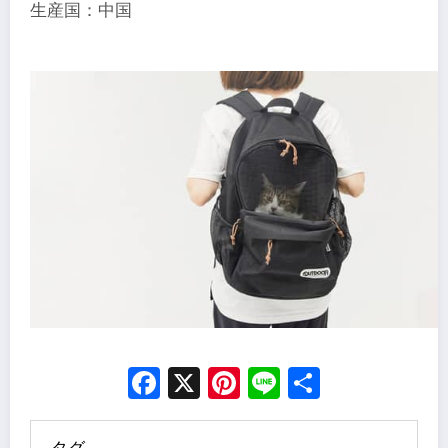
生産国：中国
Facebook
X
Pinterest
Line
Share