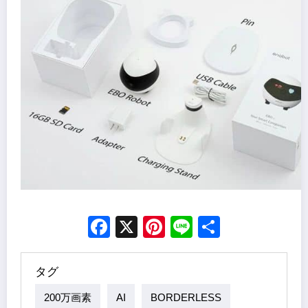
Facebook
X
Pinterest
Line
Share
タグ
200万画素
AI
BORDERLESS