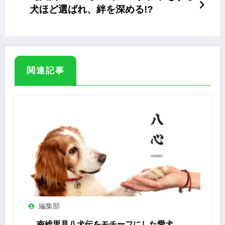
犬ほど選ばれ、絆を深める!?
関連記事
編集部
南総里見八犬伝をモチーフにした愛犬