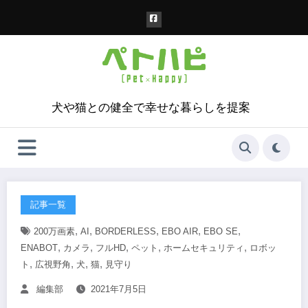
コ
ン
テ
ン
ツ
へ
ス
犬や猫との健全で幸せな暮らしを提案
キ
ッ
プ
記事一覧
,
,
,
,
,
200万画素
AI
BORDERLESS
EBO AIR
EBO SE
,
,
,
,
,
ENABOT
カメラ
フルHD
ペット
ホームセキュリティ
ロボッ
,
,
,
,
ト
広視野角
犬
猫
見守り
編集部
2021年7月5日