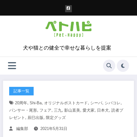
コ
ン
テ
ン
ツ
へ
ス
犬や猫との健全で幸せな暮らしを提案
キ
ッ
プ
記事一覧
,
,
,
,
,
20周年
Shi-Ba
オリジナルポストカード
シーバ
シバコレ
,
,
,
,
,
,
パンサー・尾形
フェア
三九
影山直美
愛犬家
日本犬
読者プ
,
,
レゼント
辰巳出版
限定グッズ
編集部
2021年5月31日