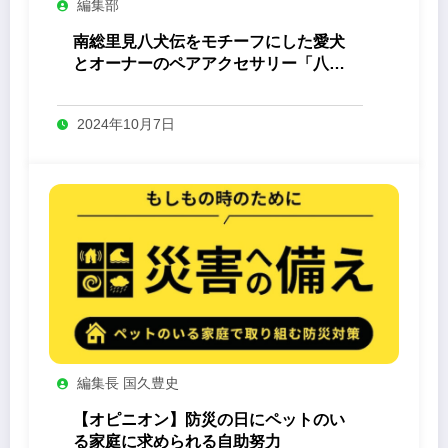
編集部
南総里見八犬伝をモチーフにした愛犬
とオーナーのペアアクセサリー「八心
-Yashin- 」
2024年10月7日
編集長 国久豊史
【オピニオン】防災の日にペットのい
る家庭に求められる自助努力