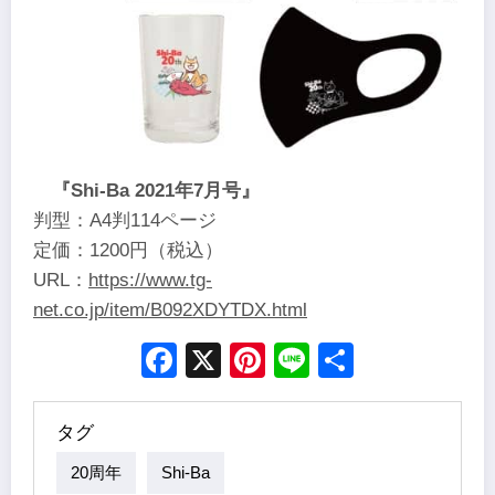
『Shi-Ba 2021年7月号』
判型：​A4判114ページ
定価：​1200円（税込）
URL：
https://www.tg-
net.co.jp/item/B092XDYTDX.html
Facebook
X
Pinterest
Line
Share
タグ
20周年
Shi-Ba