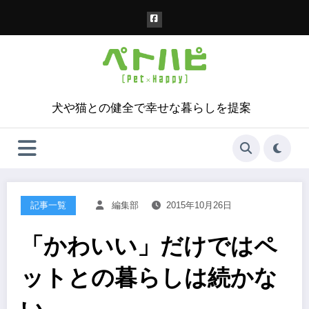
コ
ン
テ
ン
ツ
へ
ス
犬や猫との健全で幸せな暮らしを提案
キ
ッ
プ
記事一覧
編集部
2015年10月26日
「かわいい」だけではペ
ットとの暮らしは続かな