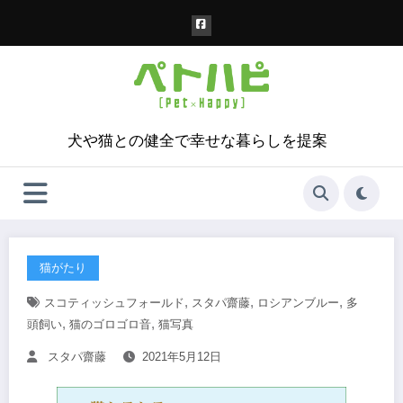
コ
ン
テ
ン
ツ
へ
ス
犬や猫との健全で幸せな暮らしを提案
キ
ッ
プ
猫がたり
,
,
,
スコティッシュフォールド
スタパ齋藤
ロシアンブルー
多
,
,
頭飼い
猫のゴロゴロ音
猫写真
スタパ齋藤
2021年5月12日