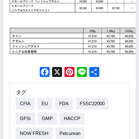
Facebook
X
Pinterest
Line
Share
タグ
CFIA
EU
FDA
FSSC22000
GFSI
GMP
HACCP
NOW FRESH
Petcurean