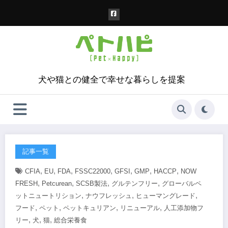
コ
ン
テ
ン
ツ
へ
ス
犬や猫との健全で幸せな暮らしを提案
キ
ッ
プ
記事一覧
,
,
,
,
,
,
,
CFIA
EU
FDA
FSSC22000
GFSI
GMP
HACCP
NOW
,
,
,
,
FRESH
Petcurean
SCSB製法
グルテンフリー
グローバルペ
,
,
,
ットニュートリション
ナウフレッシュ
ヒューマングレード
,
,
,
,
フード
ペット
ペットキュリアン
リニューアル
人工添加物フ
,
,
,
リー
犬
猫
総合栄養食