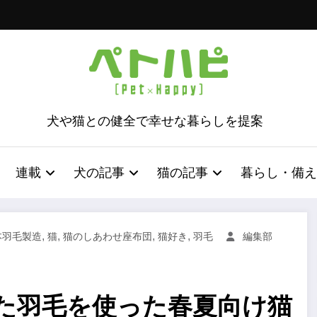
犬や猫との健全で幸せな暮らしを提案
連載
犬の記事
猫の記事
暮らし・備え
,
,
,
,
本羽毛製造
猫
猫のしあわせ座布団
猫好き
羽毛
編集部
た羽毛を使った春夏向け猫