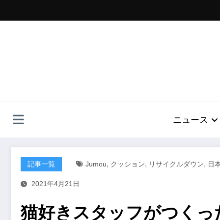
コ
ン
テ
ン
ツ
へ
ス
キ
ッ
プ
ニュース
,
,
,
記事一覧
Jumou
クッション
リサイクルダウン
日
2021年4月21日
猫好きスタッフがつくっ